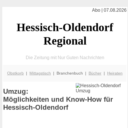
Abo | 07.08.2026
Hessisch-Oldendorf
Regional
Die Zeitung mit Nur Guten Nachrichten
Obstkorb
|
Mittagstisch
| Branchenbuch |
Bücher
|
Heiraten
Umzug:
Möglichkeiten und Know-How für
Hessisch-Oldendorf