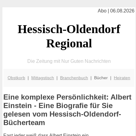
Abo | 06.08.2026
Hessisch-Oldendorf
Regional
Die Zeitung mit Nur Guten Nachrichten
Obstkorb
|
Mittagstisch
|
Branchenbuch
| Bücher |
Heiraten
Eine komplexe Persönlichkeit: Albert
Einstein - Eine Biografie für Sie
gelesen vom Hessisch-Oldendorf-
Bücherteam
Fast jeder weiß dass Albert Einstein ein