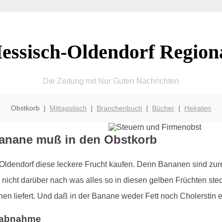
essisch-Oldendorf Region
Die Zeitung mit Nur Guten Nachrichten
Obstkorb |
Mittagstisch
|
Branchenbuch
|
Bücher
|
Heiraten
Banane muß in den Obstkorb
-Oldendorf diese leckere Frucht kaufen. Denn Bananen sind zur
nicht darüber nach was alles so in diesen gelben Früchten stec
en liefert. Und daß in der Banane weder Fett noch Cholerstin en
tsabnahme